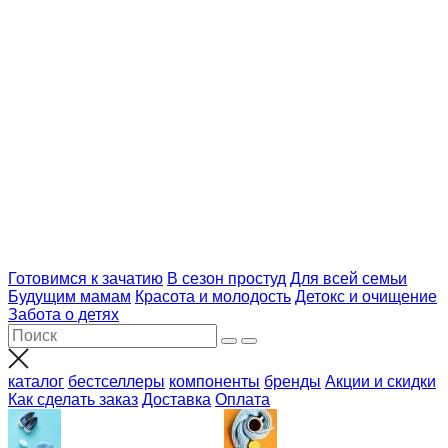
Готовимся к зачатию
В сезон простуд
Для всей семьи
Будущим мамам
Красота и молодость
Детокс и очищение
Забота о детях
каталог
бестселлеры
компоненты
бренды
Акции и скидки
Как сделать заказ
Доставка
Оплата