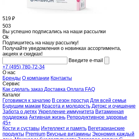
519 ₽
503
Вы успешно
подписались на наши рассылки
Ok
Подпишитесь
на нашу рассылку!
Получайте уведомления о новинках ассортимента,
акциях и скидках!
Введите e-mail
+7 (495) 780-72-34
О нас
Бренды
О компании
Контакты
Сервис
Как сделать заказ
Доставка
Оплата
FAQ
Каталог
Готовимся к зачатию
В сезон простуд
Для всей семьи
Будущим мамам
Красота и молодость
Детокс и очищение
Забота о детях
Укрепление иммунитета
Витаминная
поддержка
Активная жизнь
Репродуктивное здоровье
45+
Кости и суставы
Интеллект и память
Вегетарианские
продукты
Premium
Вкусные витамины
Экономия каждый