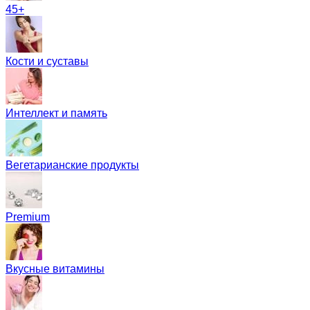
45+
Кости и суставы
Интеллект и память
Вегетарианские продукты
Premium
Вкусные витамины