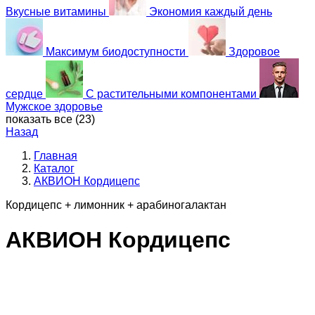
Вкусные витамины
Экономия каждый день
Максимум биодоступности
Здоровое
сердце
С растительными компонентами
Мужское здоровье
показать все (
23
)
Назад
Главная
Каталог
АКВИОН Кордицепс
Кордицепс + лимонник + арабиногалактан
АКВИОН Кордицепс