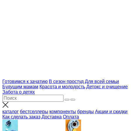
Готовимся к зачатию
В сезон простуд
Для всей семьи
Будущим мамам
Красота и молодость
Детокс и очищение
Забота о детях
каталог
бестселлеры
компоненты
бренды
Акции и скидки
Как сделать заказ
Доставка
Оплата