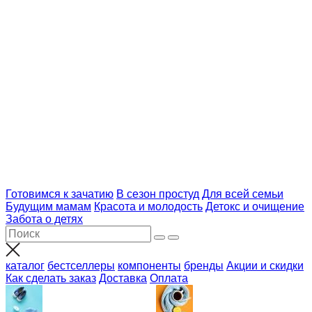
Готовимся к зачатию
В сезон простуд
Для всей семьи
Будущим мамам
Красота и молодость
Детокс и очищение
Забота о детях
каталог
бестселлеры
компоненты
бренды
Акции и скидки
Как сделать заказ
Доставка
Оплата