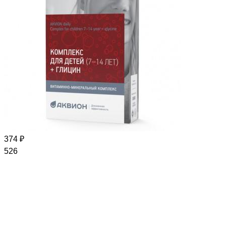
374 ₽
526