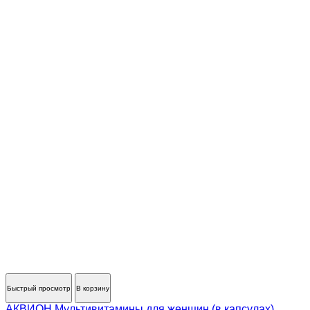
Быстрый просмотр
В корзину
АКВИОН Мультивитамины для женщин (в капсулах)