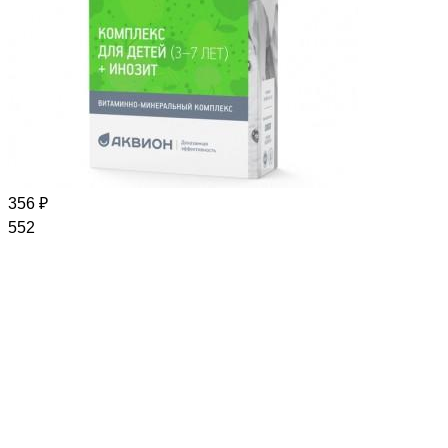
356 ₽
552