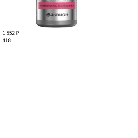
1 552 ₽
418