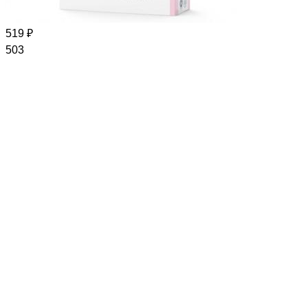
519 ₽
503