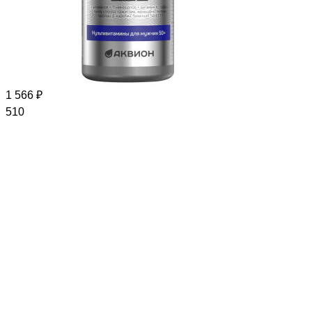
1 566 ₽
510