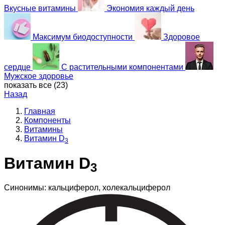
Вкусные витамины
Экономия каждый день
Максимум биодоступности
Здоровое
сердце
С растительными компонентами
Мужское здоровье
показать все (
23
)
Назад
Главная
Компоненты
Витамины
Витамин D
3
Витамин D
3
Синонимы: кальциферол, холекальциферол