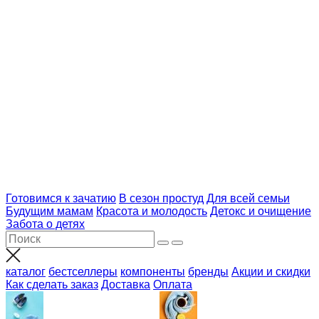
Готовимся к зачатию
В сезон простуд
Для всей семьи
Будущим мамам
Красота и молодость
Детокс и очищение
Забота о детях
каталог
бестселлеры
компоненты
бренды
Акции и скидки
Как сделать заказ
Доставка
Оплата