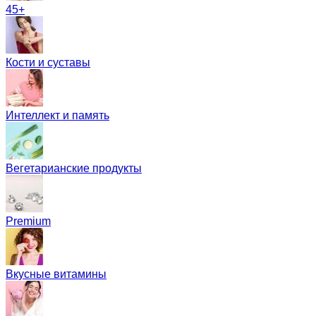
45+
Кости и суставы
Интеллект и память
Вегетарианские продукты
Premium
Вкусные витамины